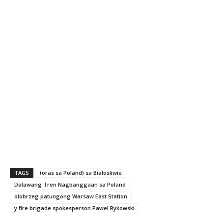
TAGS
(oras sa Poland) sa Białosliwie
Dalawang Tren Nagbanggaan sa Poland
olobrzeg patungong Warsaw East Station
y fire brigade spokesperson Pawel Rykowski