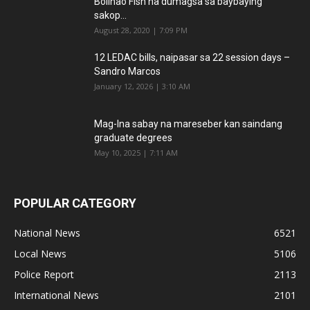
Bolinao Fish na dumagsa sa baybaying
sakop...
August 28, 2020 | 7:09 PM
12 LEDAC bills, naipasar sa 22 session days –
Sandro Marcos
January 12, 2026 | 3:10 AM
Mag-Ina sabay na mareseber kan saindang
graduate degrees
May 10, 2025 | 7:11 AM
POPULAR CATEGORY
National News
6521
Local News
5106
Police Report
2113
International News
2101