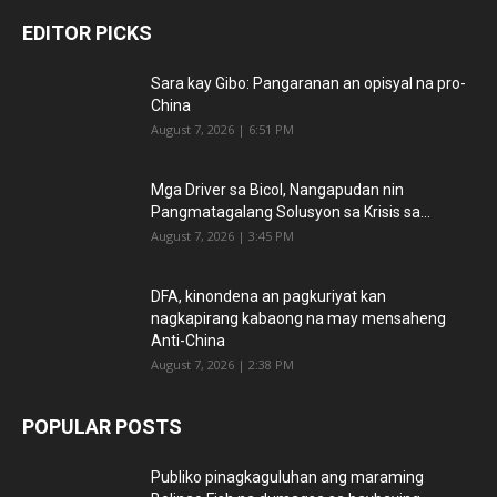
EDITOR PICKS
Sara kay Gibo: Pangaranan an opisyal na pro-
China
August 7, 2026 | 6:51 PM
Mga Driver sa Bicol, Nangapudan nin
Pangmatagalang Solusyon sa Krisis sa...
August 7, 2026 | 3:45 PM
DFA, kinondena an pagkuriyat kan
nagkapirang kabaong na may mensaheng
Anti-China
August 7, 2026 | 2:38 PM
POPULAR POSTS
Publiko pinagkaguluhan ang maraming