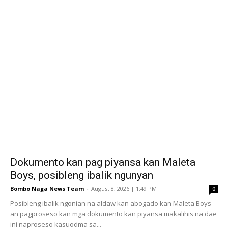
Dokumento kan pag piyansa kan Maleta
Boys, posibleng ibalik ngunyan
Bombo Naga News Team
-
August 8, 2026 | 1:49 PM
0
Posibleng ibalik ngonian na aldaw kan abogado kan Maleta Boys
an pagproseso kan mga dokumento kan piyansa makalihis na dae
ini naproseso kasuodma sa...