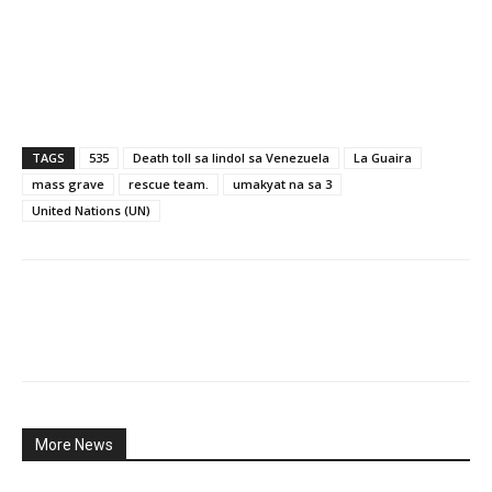
TAGS
535
Death toll sa lindol sa Venezuela
La Guaira
mass grave
rescue team.
umakyat na sa 3
United Nations (UN)
More News