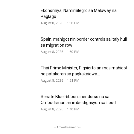
Ekonomiya, Namimilegro sa Maluway na
Paglago
August 8, 2026 | 1:38 PM
Spain, mahigot nin border controls sa Italy huli
sa migration row
August 8, 2026 | 1:30 PM
Thai Prime Minister, Pigsierto an mas mahigot
na patakaran sa pagkakaigwa...
August 8, 2026 | 1:21 PM
Senate Blue Ribbon, inendorso na sa
Ombudsman an imbestigasyon sa flood...
August 8, 2026 | 1:10 PM
--Advertisement--