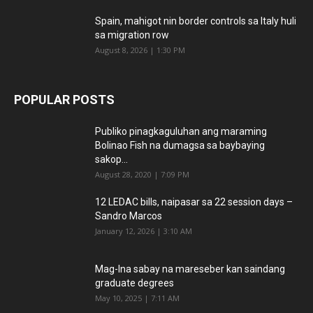
Spain, mahigot nin border controls sa Italy huli
sa migration row
August 8, 2026 | 1:30 PM
POPULAR POSTS
Publiko pinagkaguluhan ang maraming
Bolinao Fish na dumagsa sa baybaying
sakop...
August 28, 2020 | 7:09 PM
12 LEDAC bills, naipasar sa 22 session days –
Sandro Marcos
January 12, 2026 | 3:10 AM
Mag-Ina sabay na mareseber kan saindang
graduate degrees
May 10, 2025 | 7:11 AM