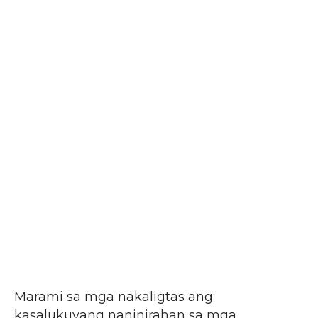
Marami sa mga nakaligtas ang
kasalukuyang naninirahan sa mga