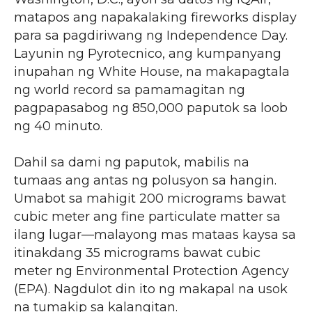
matapos ang napakalaking fireworks display
para sa pagdiriwang ng Independence Day.
Layunin ng Pyrotecnico, ang kumpanyang
inupahan ng White House, na makapagtala
ng world record sa pamamagitan ng
pagpapasabog ng 850,000 paputok sa loob
ng 40 minuto.
Dahil sa dami ng paputok, mabilis na
tumaas ang antas ng polusyon sa hangin.
Umabot sa mahigit 200 micrograms bawat
cubic meter ang fine particulate matter sa
ilang lugar—malayong mas mataas kaysa sa
itinakdang 35 micrograms bawat cubic
meter ng Environmental Protection Agency
(EPA). Nagdulot din ito ng makapal na usok
na tumakip sa kalangitan.