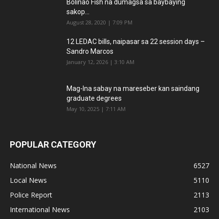
Bolinao Fish na dumagsa sa baybaying
sakop...
August 28, 2020 | 7:09 PM
12 LEDAC bills, naipasar sa 22 session days –
Sandro Marcos
January 12, 2026 | 3:10 AM
Mag-Ina sabay na mareseber kan saindang
graduate degrees
May 10, 2025 | 7:11 AM
POPULAR CATEGORY
National News
6527
Local News
5110
Police Report
2113
International News
2103