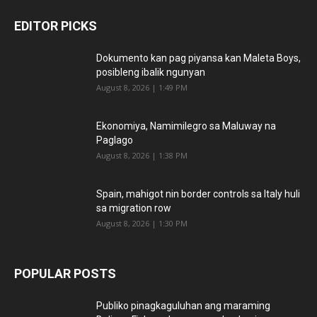
EDITOR PICKS
Dokumento kan pag piyansa kan Maleta Boys,
posibleng ibalik ngunyan
August 8, 2026 | 1:49 PM
Ekonomiya, Namimilegro sa Maluway na
Paglago
August 8, 2026 | 1:38 PM
Spain, mahigot nin border controls sa Italy huli
sa migration row
August 8, 2026 | 1:30 PM
POPULAR POSTS
Publiko pinagkaguluhan ang maraming