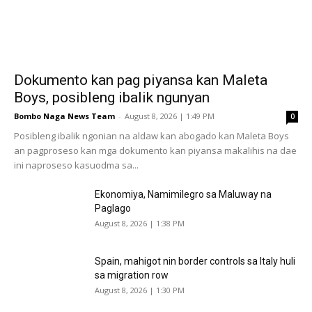
Dokumento kan pag piyansa kan Maleta
Boys, posibleng ibalik ngunyan
Bombo Naga News Team
-
August 8, 2026 | 1:49 PM
0
Posibleng ibalik ngonian na aldaw kan abogado kan Maleta Boys
an pagproseso kan mga dokumento kan piyansa makalihis na dae
ini naproseso kasuodma sa...
Ekonomiya, Namimilegro sa Maluway na
Paglago
August 8, 2026 | 1:38 PM
Spain, mahigot nin border controls sa Italy huli
sa migration row
August 8, 2026 | 1:30 PM