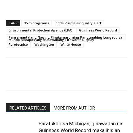
TAGS
35 micrograms
Code Purple air quality alert
Environmental Protection Agency (EPA)
Guinness World Record
Pansamantalang Naging Pinakamaruming Pangunahing Lungsod sa
Mundo Matapos ang Malawakang Fireworks Display
Pyrotecnico
Washington
White House
RELATED ARTICLES
MORE FROM AUTHOR
Paratukdo sa Michigan, ginawadan nin
Guinness World Record makalihis an