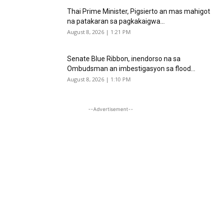
Thai Prime Minister, Pigsierto an mas mahigot
na patakaran sa pagkakaigwa...
August 8, 2026 | 1:21 PM
Senate Blue Ribbon, inendorso na sa
Ombudsman an imbestigasyon sa flood...
August 8, 2026 | 1:10 PM
--Advertisement--