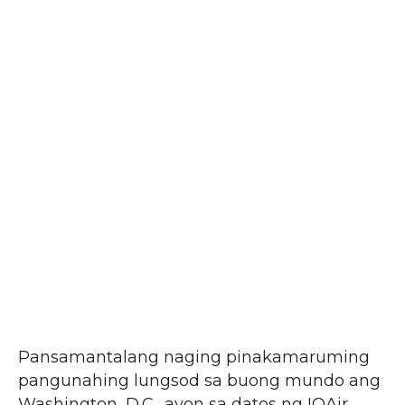
Pansamantalang naging pinakamaruming
pangunahing lungsod sa buong mundo ang
Washington, D.C., ayon sa datos ng IQAir,