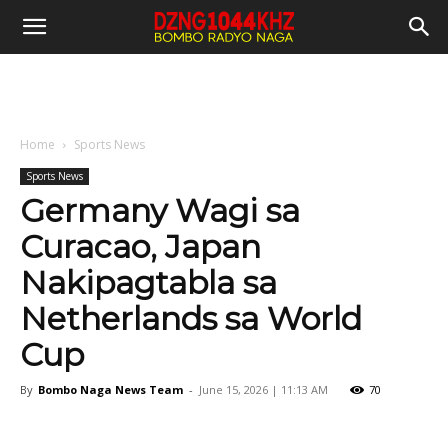
Home
Sports News
Sports News
Germany Wagi sa
Curacao, Japan
Nakipagtabla sa
Netherlands sa World
Cup
By
Bombo Naga News Team
-
June 15, 2026 | 11:13 AM
70