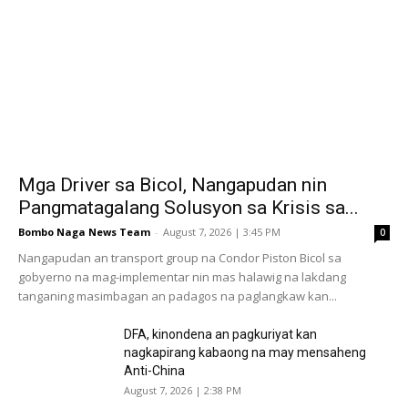
Mga Driver sa Bicol, Nangapudan nin
Pangmatagalang Solusyon sa Krisis sa...
Bombo Naga News Team
-
August 7, 2026 | 3:45 PM
0
Nangapudan an transport group na Condor Piston Bicol sa
gobyerno na mag-implementar nin mas halawig na lakdang
tanganing masimbagan an padagos na paglangkaw kan...
DFA, kinondena an pagkuriyat kan
nagkapirang kabaong na may mensaheng
Anti-China
August 7, 2026 | 2:38 PM