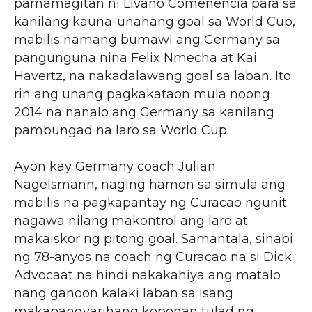
pamamagitan ni Livano Comenencia para sa
kanilang kauna-unahang goal sa World Cup,
mabilis namang bumawi ang Germany sa
pangunguna nina Felix Nmecha at Kai
Havertz, na nakadalawang goal sa laban. Ito
rin ang unang pagkakataon mula noong
2014 na nanalo ang Germany sa kanilang
pambungad na laro sa World Cup.
Ayon kay Germany coach Julian
Nagelsmann, naging hamon sa simula ang
mabilis na pagkapantay ng Curacao ngunit
nagawa nilang makontrol ang laro at
makaiskor ng pitong goal. Samantala, sinabi
ng 78-anyos na coach ng Curacao na si Dick
Advocaat na hindi nakakahiya ang matalo
nang ganoon kalaki laban sa isang
makapangyarihang koponan tulad ng