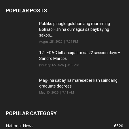
POPULAR POSTS
Publiko pinagkaguluhan ang maraming
Bolinao Fish na dumagsa sa baybaying
sakop...
August 28, 2020 | 7:09 PM
12 LEDAC bills, naipasar sa 22 session days –
Sandro Marcos
January 12, 2026 | 3:10 AM
Mag-Ina sabay na mareseber kan saindang
graduate degrees
May 10, 2025 | 7:11 AM
POPULAR CATEGORY
National News
6520