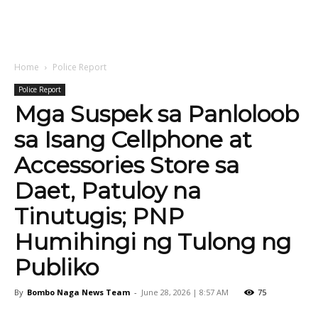
Home
Police Report
Police Report
Mga Suspek sa Panloloob
sa Isang Cellphone at
Accessories Store sa
Daet, Patuloy na
Tinutugis; PNP
Humihingi ng Tulong ng
Publiko
By
Bombo Naga News Team
-
June 28, 2026 | 8:57 AM
75