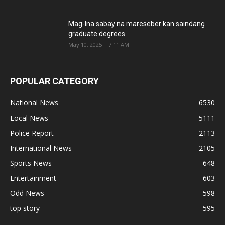
Mag-Ina sabay na mareseber kan saindang
graduate degrees
May 10, 2025 | 7:11 AM
POPULAR CATEGORY
National News
6530
Local News
5111
Police Report
2113
International News
2105
Sports News
648
Entertainment
603
Odd News
598
top story
595