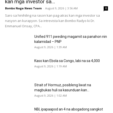
kan mga investor sa...
Bombo Naga News Team
-
August 9, 2026 | 3:56 AM
0
Saro sa hinihiling na rason kan pag-atras kan mga investor sa
nasyon an kurapyon. Sa intrevista kan Bombo Radyo ki Dr.
Emmanuel Onsay, CPA...
Unified 911 pweding magamit sa panahon nin
kalamidad – PNP
August 9, 2026 | 1:39 AM
Kaso kan Ebola sa Congo, labi na sa 4,000
August 9, 2026 | 1:19 AM
Strait of Hormuz, posibleng liwat na
magbukas huli sa kasunduan kan...
August 9, 2026 | 1:02 AM
NBI, ipapaapod an 4 na abogadong sangkot