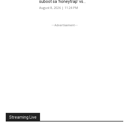
suboot sa ‘honeytrap’ vs...
August 8, 2026 | 11:24 PM
--Advertisement--
Streaming Live