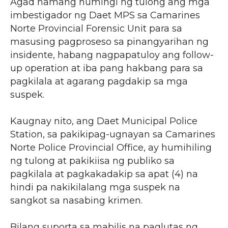
Agad namang humingi ng tulong ang mga
imbestigador ng Daet MPS sa Camarines
Norte Provincial Forensic Unit para sa
masusing pagproseso sa pinangyarihan ng
insidente, habang nagpapatuloy ang follow-
up operation at iba pang hakbang para sa
pagkilala at agarang pagdakip sa mga
suspek.
Kaugnay nito, ang Daet Municipal Police
Station, sa pakikipag-ugnayan sa Camarines
Norte Police Provincial Office, ay humihiling
ng tulong at pakikiisa ng publiko sa
pagkilala at pagkakadakip sa apat (4) na
hindi pa nakikilalang mga suspek na
sangkot sa nasabing krimen.
Bilang suporta sa mabilis na paglutas ng