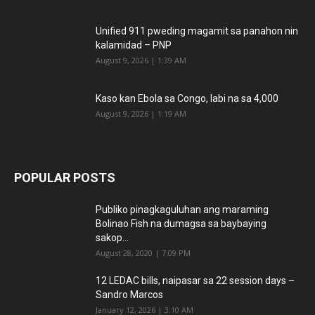
Unified 911 pweding magamit sa panahon nin
kalamidad – PNP
August 9, 2026 | 1:39 AM
Kaso kan Ebola sa Congo, labi na sa 4,000
August 9, 2026 | 1:19 AM
POPULAR POSTS
Publiko pinagkaguluhan ang maraming
Bolinao Fish na dumagsa sa baybaying
sakop...
August 28, 2020 | 7:09 PM
12 LEDAC bills, naipasar sa 22 session days –
Sandro Marcos
January 12, 2026 | 3:10 AM