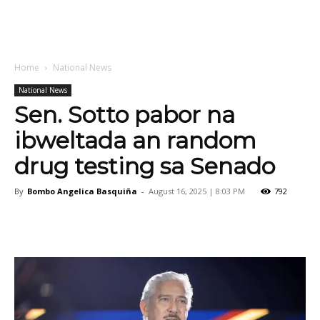
Home
National News
National News
Sen. Sotto pabor na
ibweltada an random
drug testing sa Senado
By
Bombo Angelica Basquiña
-
August 16, 2025 | 8:03 PM
792