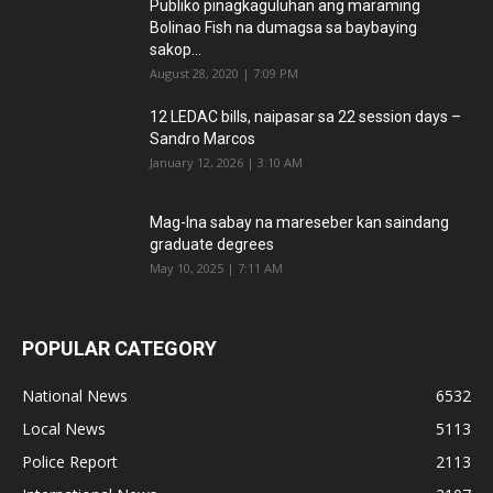
Publiko pinagkaguluhan ang maraming
Bolinao Fish na dumagsa sa baybaying
sakop...
August 28, 2020 | 7:09 PM
12 LEDAC bills, naipasar sa 22 session days –
Sandro Marcos
January 12, 2026 | 3:10 AM
Mag-Ina sabay na mareseber kan saindang
graduate degrees
May 10, 2025 | 7:11 AM
POPULAR CATEGORY
National News
6532
Local News
5113
Police Report
2113