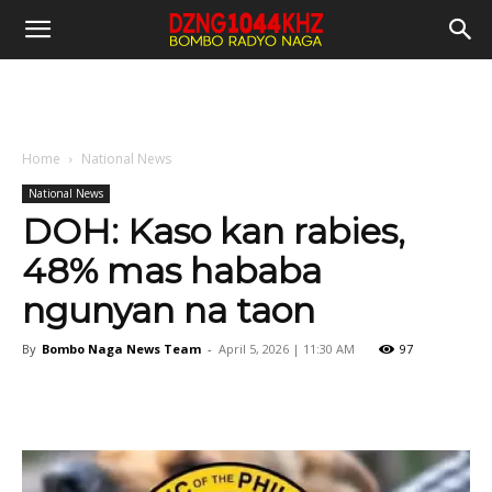
Home
National News
National News
DOH: Kaso kan rabies,
48% mas hababa
ngunyan na taon
By
Bombo Naga News Team
-
April 5, 2026 | 11:30 AM
97