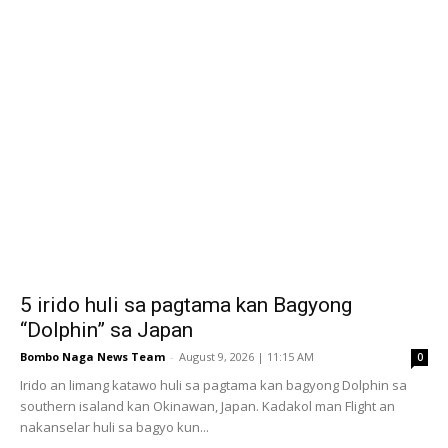
5 irido huli sa pagtama kan Bagyong
“Dolphin” sa Japan
Bombo Naga News Team
-
August 9, 2026 | 11:15 AM
0
Irido an limang katawo huli sa pagtama kan bagyong Dolphin sa
southern isaland kan Okinawan, Japan. Kadakol man Flight an
nakanselar huli sa bagyo kun...