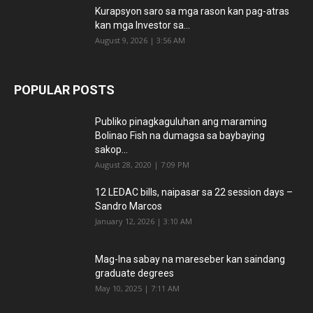
Kurapsyon saro sa mga rason kan pag-atras
kan mga Investor sa...
August 9, 2026 | 3:56 AM
POPULAR POSTS
Publiko pinagkaguluhan ang maraming
Bolinao Fish na dumagsa sa baybaying
sakop...
August 28, 2020 | 7:09 PM
12 LEDAC bills, naipasar sa 22 session days –
Sandro Marcos
January 12, 2026 | 3:10 AM
Mag-Ina sabay na mareseber kan saindang
graduate degrees
May 10, 2025 | 7:11 AM