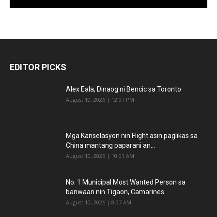
EDITOR PICKS
Alex Eala, Dinaog ni Bencic sa Toronto
August 10, 2026 | 12:07 PM
Mga Kanselasyon nin Flight asin paglikas sa
China mantang paparani an...
August 10, 2026 | 10:01 AM
No. 1 Municipal Most Wanted Person sa
banwaan nin Tigaon, Camarines...
August 10, 2026 | 8:37 AM