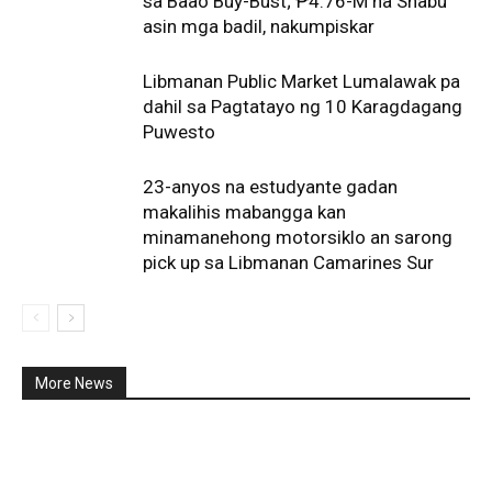
sa Baao Buy-Bust; ₱4.76-M na Shabu
asin mga badil, nakumpiskar
Libmanan Public Market Lumalawak pa
dahil sa Pagtatayo ng 10 Karagdagang
Puwesto
23-anyos na estudyante gadan
makalihis mabangga kan
minamanehong motorsiklo an sarong
pick up sa Libmanan Camarines Sur
More News