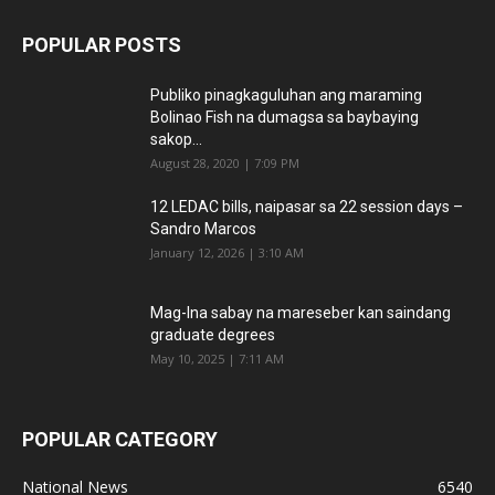
POPULAR POSTS
Publiko pinagkaguluhan ang maraming
Bolinao Fish na dumagsa sa baybaying
sakop...
August 28, 2020 | 7:09 PM
12 LEDAC bills, naipasar sa 22 session days –
Sandro Marcos
January 12, 2026 | 3:10 AM
Mag-Ina sabay na mareseber kan saindang
graduate degrees
May 10, 2025 | 7:11 AM
POPULAR CATEGORY
National News
6540