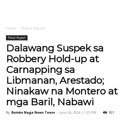
Home
Police Report
Police Report
Dalawang Suspek sa
Robbery Hold-up at
Carnapping sa
Libmanan, Arestado;
Ninakaw na Montero at
mga Baril, Nabawi
By
Bombo Naga News Team
-
June 26, 2026 | 1:23 PM
101