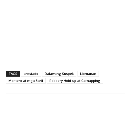
TAGS
arestado
Dalawang Suspek
Libmanan
Montero at mga Baril
Robbery Hold-up at Carnapping