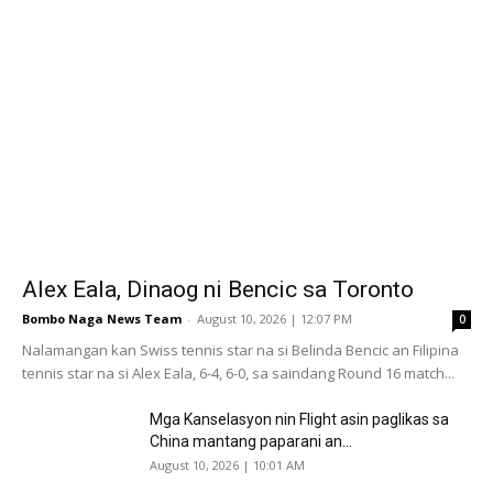
Alex Eala, Dinaog ni Bencic sa Toronto
Bombo Naga News Team
-
August 10, 2026 | 12:07 PM
0
Nalamangan kan Swiss tennis star na si Belinda Bencic an Filipina
tennis star na si Alex Eala, 6-4, 6-0, sa saindang Round 16 match...
Mga Kanselasyon nin Flight asin paglikas sa
China mantang paparani an...
August 10, 2026 | 10:01 AM