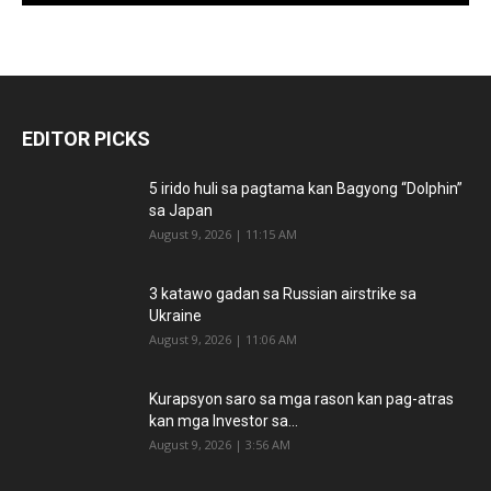
EDITOR PICKS
5 irido huli sa pagtama kan Bagyong “Dolphin”
sa Japan
August 9, 2026 | 11:15 AM
3 katawo gadan sa Russian airstrike sa
Ukraine
August 9, 2026 | 11:06 AM
Kurapsyon saro sa mga rason kan pag-atras
kan mga Investor sa...
August 9, 2026 | 3:56 AM