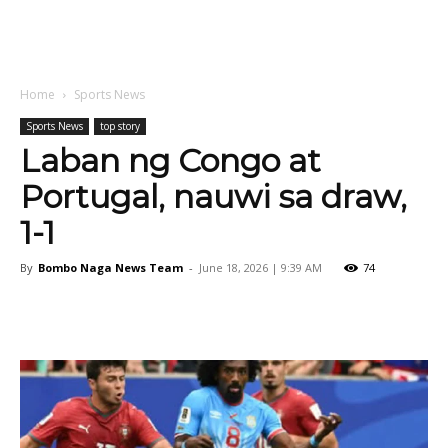
Home
Sports News
Sports News
top story
Laban ng Congo at
Portugal, nauwi sa draw,
1-1
By
Bombo Naga News Team
-
June 18, 2026 | 9:39 AM
74