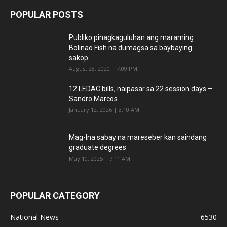
POPULAR POSTS
Publiko pinagkaguluhan ang maraming
Bolinao Fish na dumagsa sa baybaying
sakop...
August 28, 2020 | 7:09 PM
12 LEDAC bills, naipasar sa 22 session days –
Sandro Marcos
January 12, 2026 | 3:10 AM
Mag-Ina sabay na mareseber kan saindang
graduate degrees
May 10, 2025 | 7:11 AM
POPULAR CATEGORY
National News
6530