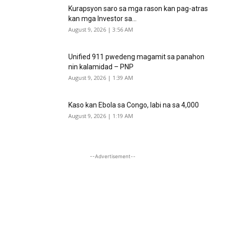
Kurapsyon saro sa mga rason kan pag-atras
kan mga Investor sa...
August 9, 2026 | 3:56 AM
Unified 911 pwedeng magamit sa panahon
nin kalamidad – PNP
August 9, 2026 | 1:39 AM
Kaso kan Ebola sa Congo, labi na sa 4,000
August 9, 2026 | 1:19 AM
--Advertisement--