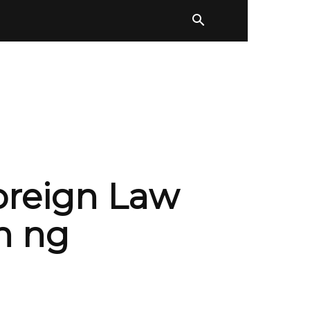
oreign Law
n ng