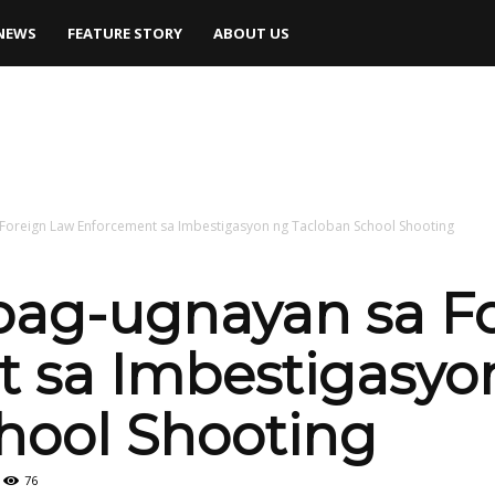
NEWS
FEATURE STORY
ABOUT US
Foreign Law Enforcement sa Imbestigasyon ng Tacloban School Shooting
pag-ugnayan sa F
 sa Imbestigasyo
hool Shooting
76