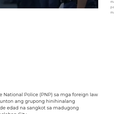
ma
pa
ma
 National Police (PNP) sa mga foreign law
unton ang grupong hinihinalang
de edad na sangkot sa madugong