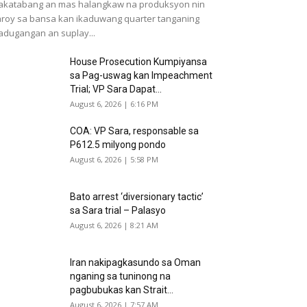
katabang an mas halangkaw na produksyon nin
roy sa bansa kan ikaduwang quarter tanganing
dugangan an suplay...
House Prosecution Kumpiyansa
sa Pag-uswag kan Impeachment
Trial; VP Sara Dapat...
August 6, 2026 | 6:16 PM
COA: VP Sara, responsable sa
P612.5 milyong pondo
August 6, 2026 | 5:58 PM
Bato arrest ‘diversionary tactic’
sa Sara trial – Palasyo
August 6, 2026 | 8:21 AM
Iran nakipagkasundo sa Oman
nganing sa tuninong na
pagbubukas kan Strait...
August 6, 2026 | 7:57 AM