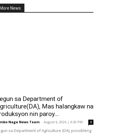
More News
egun sa Department of
griculture(DA), Mas halangkaw na
roduksyon nin paroy...
ombo Naga News Team
-
August 6, 2026 | 6:30 PM
0
gun sa Department of Agriculture (DA), possibleng