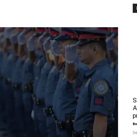
S
A
p
B
Se