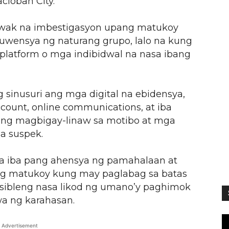
cloban City.
lawak na imbestigasyon upang matukoy
uwensya ng naturang grupo, lalo na kung
platform o mga indibidwal na nasa ibang
g sinusuri ang mga digital na ebidensya,
count, online communications, at iba
ring magbigay-linaw sa motibo at mga
a suspek.
a iba pang ahensya ng pamahalaan at
ng matukoy kung may paglabag sa batas
sibleng nasa likod ng umano’y paghimok
a ng karahasan.
Advertisement