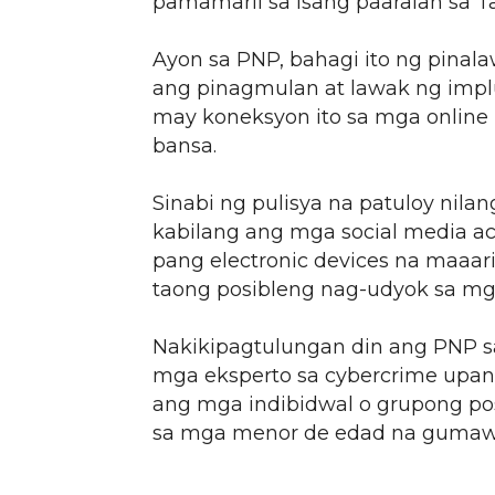
pamamaril sa isang paaralan sa Ta
Ayon sa PNP, bahagi ito ng pina
ang pinagmulan at lawak ng impl
may koneksyon ito sa mga online 
bansa.
Sinabi ng pulisya na patuloy nilan
kabilang ang mga social media ac
pang electronic devices na maaa
taong posibleng nag-udyok sa mg
Nakikipagtulungan din ang PNP s
mga eksperto sa cybercrime upa
ang mga indibidwal o grupong po
sa mga menor de edad na gumaw