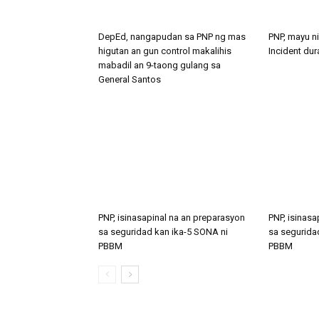
DepEd, nangapudan sa PNP ng mas
PNP, mayu n
higutan an gun control makalihis
Incident du
mabadil an 9-taong gulang sa
General Santos
PNP, isinasapinal na an preparasyon
PNP, isinasa
sa seguridad kan ika-5 SONA ni
sa segurida
PBBM
PBBM