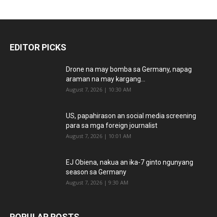
EDITOR PICKS
Drone na may bomba sa Germany, napag
araman na may kargang...
August 7, 2026 | 10:30 AM
US, papahirason an social media screening
para sa mga foreign journalist
August 7, 2026 | 10:01 AM
EJ Obiena, nakua an ika-7 ginto ngunyang
season sa Germany
August 7, 2026 | 9:30 AM
POPULAR POSTS