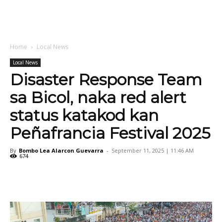
Home
Local News
Local News
Disaster Response Team
sa Bicol, naka red alert
status katakod kan
Peñafrancia Festival 2025
By
Bombo Lea Alarcon Guevarra
-
September 11, 2025 | 11:46 AM
674