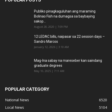
Publiko pinagkaguluhan ang maraming
Bolinao Fish na dumagsa sa baybaying
sakop...
August 28, 2020 | 7:09 PM
12 LEDAC bills, naipasar sa 22 session days –
Sandro Marcos
January 12, 2026 | 3:10 AM
Mag-Ina sabay na mareseber kan saindang
graduate degrees
May 10, 2025 | 7:11 AM
POPULAR CATEGORY
National News
6520
Local News
5104