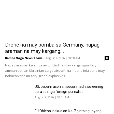
Drone na may bomba sa Germany, napag
araman na may kargang...
Bombo Naga News Team
-
August 7, 2026 | 10:30 AM
0
Napag araman kan mga awtoridad na may kargang military
ammunition an Ukrainian cargo aircraft, na inot na iniulat na may
nakakabit na military-grade explosives...
US, papahirason an social media screening
para sa mga foreign journalist
August 7, 2026 | 10:01 AM
EJ Obiena, nakua an ika-7 ginto ngunyang